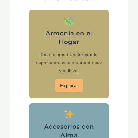
Armonía en el
Hogar
Objetos que transforman tu
espacio en un santuario de paz
y belleza.
Explorar
Accesorios con
Alma