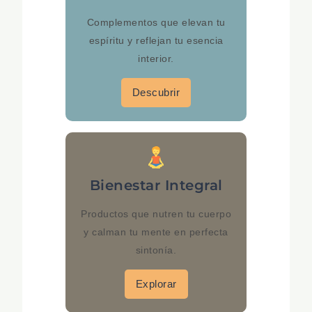
Complementos que elevan tu
espíritu y reflejan tu esencia
interior.
Descubrir
Bienestar Integral
Productos que nutren tu cuerpo
y calman tu mente en perfecta
sintonía.
Explorar