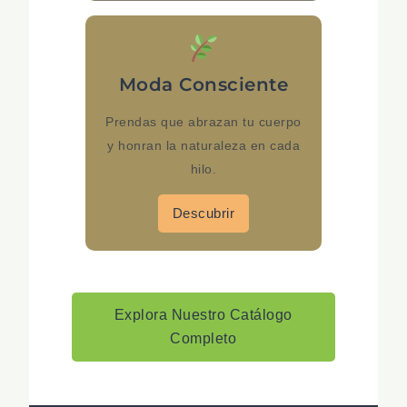
Moda Consciente
Prendas que abrazan tu cuerpo
y honran la naturaleza en cada
hilo.
Descubrir
Explora Nuestro Catálogo
Completo