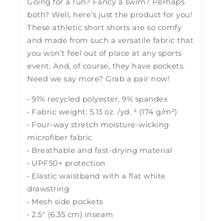
Going for a run? Fancy a swim? Perhaps
both? Well, here’s just the product for you!
These athletic short shorts are so comfy
and made from such a versatile fabric that
you won’t feel out of place at any sports
event. And, of course, they have pockets.
Need we say more? Grab a pair now!
• 91% recycled polyester, 9% spandex
• Fabric weight: 5.13 oz. /yd. ² (174 g/m²)
• Four-way stretch moisture-wicking
microfiber fabric
• Breathable and fast-drying material
• UPF50+ protection
• Elastic waistband with a flat white
drawstring
• Mesh side pockets
• 2.5″ (6.35 cm) inseam