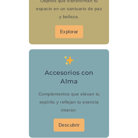
Objetos que transforman tu
espacio en un santuario de paz
y belleza.
Explorar
Accesorios con
Alma
Complementos que elevan tu
espíritu y reflejan tu esencia
interior.
Descubrir