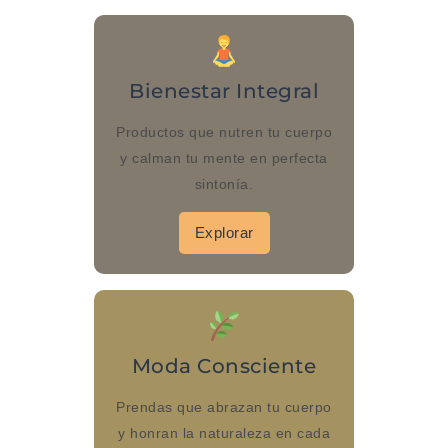
Bienestar Integral
Productos que nutren tu cuerpo
y calman tu mente en perfecta
sintonía.
Explorar
Moda Consciente
Prendas que abrazan tu cuerpo
y honran la naturaleza en cada