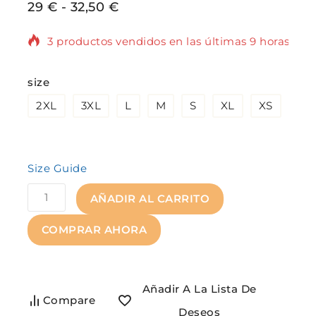
29
€
-
32,50
€
3 productos vendidos en las últimas 9 horas
¡Se vende rápido! Más de 4 personas tienen
size
en su carrito.
2XL
3XL
L
M
S
XL
XS
Size Guide
AÑADIR AL CARRITO
COMPRAR AHORA
Añadir A La Lista De
Compare
Deseos