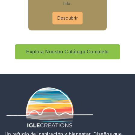
hilo.
Descubrir
Explora Nuestro Catálogo Completo
Un refugio de inspiración y bienestar. Diseños que