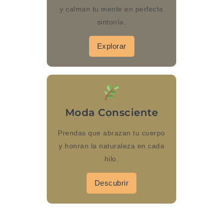
y calman tu mente en perfecta
sintonía.
Explorar
Moda Consciente
Prendas que abrazan tu cuerpo
y honran la naturaleza en cada
hilo.
Descubrir