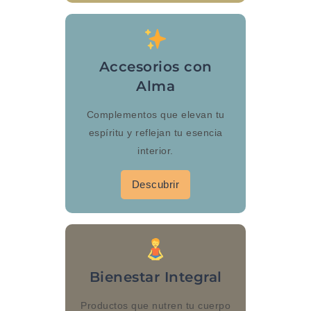
Accesorios con
Alma
Complementos que elevan tu
espíritu y reflejan tu esencia
interior.
Descubrir
Bienestar Integral
Productos que nutren tu cuerpo