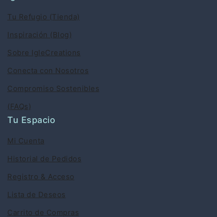
Tu Refugio (Tienda)
Inspiración (Blog)
Sobre IgleCreations
Conecta con Nosotros
Compromiso Sostenibles
(FAQs)
Tu Espacio
Mi Cuenta
Historial de Pedidos
Registro & Acceso
Lista de Deseos
Carrito de Compras