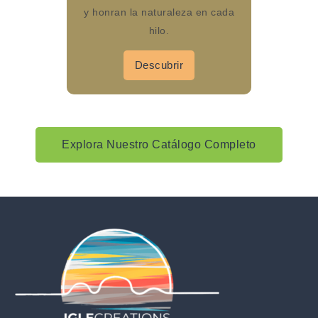
y honran la naturaleza en cada
hilo.
Descubrir
Explora Nuestro Catálogo Completo