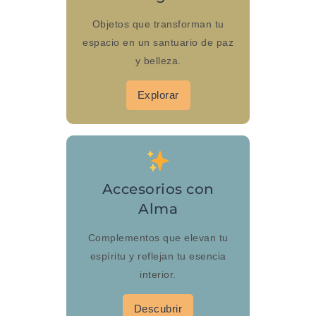
Objetos que transforman tu
espacio en un santuario de paz
y belleza.
Explorar
Accesorios con
Alma
Complementos que elevan tu
espíritu y reflejan tu esencia
interior.
Descubrir