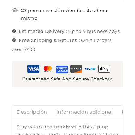
27
personas están viendo esto ahora
mismo
Estimated Delivery :
Up to 4 business days
Free Shipping & Returns :
On all orders
over $200
Guaranteed Safe And Secure Checkout
Descripción
Información adicional
Rese
Stay warm and trendy with this zip-up
track jacket—perfect for workouts, outdoor