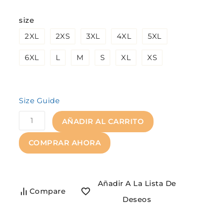
¡Se vende rápido! Más de 12 personas
size
tienen en su carrito.
2XL
2XS
3XL
4XL
5XL
6XL
L
M
S
XL
XS
Size Guide
AÑADIR AL CARRITO
COMPRAR AHORA
Añadir A La Lista De
Compare
Deseos