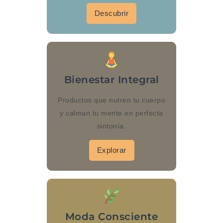
Descubrir
Bienestar Integral
Productos que nutren tu cuerpo
y calman tu mente en perfecta
sintonía.
Explorar
Moda Consciente