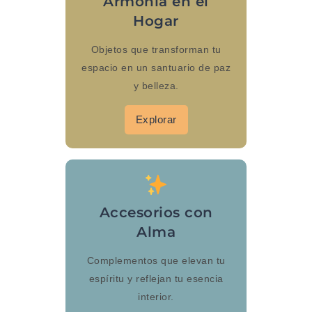
Armonía en el
Hogar
Objetos que transforman tu
espacio en un santuario de paz
y belleza.
Explorar
Accesorios con
Alma
Complementos que elevan tu
espíritu y reflejan tu esencia
interior.