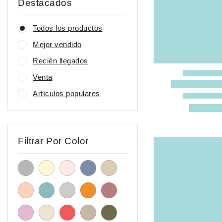
Destacados
Arte que Inspira
Complementos que Cuidan
Todos los productos
Cuerpo y Mente
Mejor vendido
Esterillas de Yoga
Recién llegados
Leggins de Yoga
Venta
Mantas
creativo
Artículos populares
energia
Moda Consciente
Camisetas Orgánicas
Filtrar Por Color
Chaquetas Orgánicas
Crop Tops
Jerseys Orgánicos
Pantalones
Vestidos