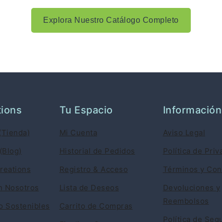
Explora Nuestro Catálogo Completo
tions
Tu Espacio
Información
(Tienda)
Mi Cuenta
Aviso Legal
(Blog)
Historial de Pedidos
Política de Priv
reations
Registro & Acceso
Términos y Con
n Nosotros
Lista de Deseos
Devoluciones y
Reembolsos
 Sostenibles
Carrito de Compras
Política de Seg