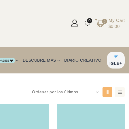
My Cart
0
0
$0.00
DESCUBRE MÁS
DIARIO CREATIVO
DADES
IGLE+