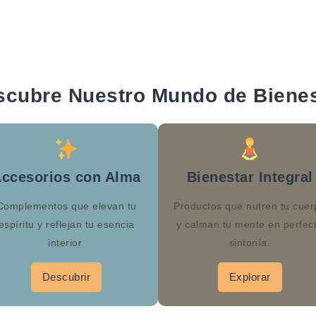
scubre Nuestro Mundo de Bienes
ccesorios con Alma
Bienestar Integral
Complementos que elevan tu
Productos que nutren tu cuer
espíritu y reflejan tu esencia
y calman tu mente en perfec
interior.
sintonía.
Descubrir
Explorar