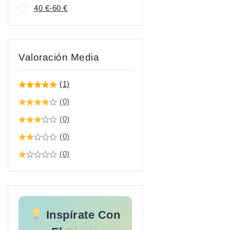
40
€
-
60
€
Valoración Media
(1)
(0)
(0)
(0)
(0)
Inspírate Con