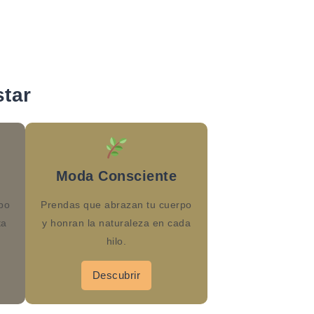
tar
Moda Consciente
po
Prendas que abrazan tu cuerpo
ta
y honran la naturaleza en cada
hilo.
Descubrir