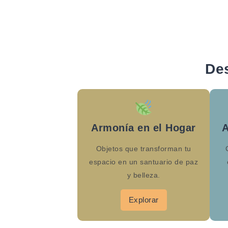
De
Armonía en el Hogar
A
Objetos que transforman tu
espacio en un santuario de paz
y belleza.
Explorar