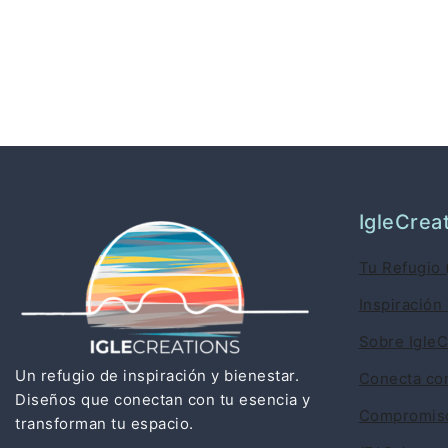
IgleCrea
Tu Refugio 
Inspiración 
Sobre IgleC
Un refugio de inspiración y bienestar.
Conecta co
Diseños que conectan con tu esencia y
Compromiso
transforman tu espacio.