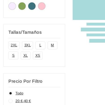
Tallas/Tamaños
2XL
3XL
L
M
S
XL
XS
Precio Por Filtro
Todo
20
€
-
40
€