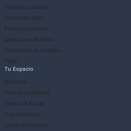
Tu Refugio (Tienda)
Inspiración (Blog)
Sobre IgleCreations
Conecta con Nosotros
Compromiso Sostenibles
(FAQs)
Tu Espacio
Mi Cuenta
Historial de Pedidos
Registro & Acceso
Lista de Deseos
Carrito de Compras