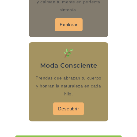
y calman tu mente en perfecta
sintonía.
Explorar
Moda Consciente
Prendas que abrazan tu cuerpo
y honran la naturaleza en cada
hilo.
Descubrir