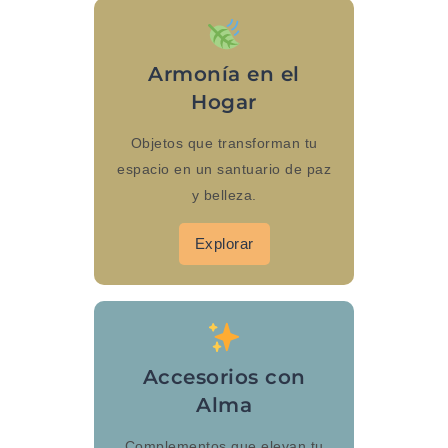
Armonía en el
Hogar
Objetos que transforman tu
espacio en un santuario de paz
y belleza.
Explorar
Accesorios con
Alma
Complementos que elevan tu