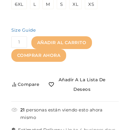
6XL
L
M
S
XL
XS
Size Guide
AÑADIR AL CARRITO
COMPRAR AHORA
Añadir A La Lista De
Compare
Deseos
21
personas están viendo esto ahora
mismo
Estimated Delivery :
Up to 4 business days