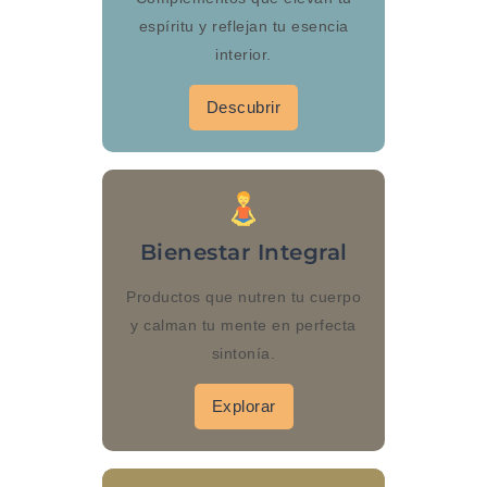
espíritu y reflejan tu esencia
interior.
Descubrir
Bienestar Integral
Productos que nutren tu cuerpo
y calman tu mente en perfecta
sintonía.
Explorar