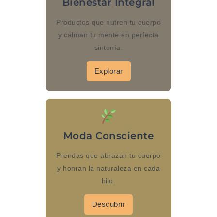
Bienestar Integral
Productos que nutren tu cuerpo
y calman tu mente en perfecta
sintonía.
Explorar
Moda Consciente
Prendas que abrazan tu cuerpo
y honran la naturaleza en cada
hilo.
Descubrir