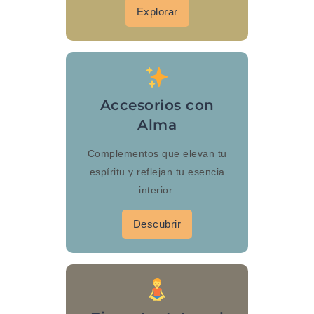
Explorar
Accesorios con
Alma
Complementos que elevan tu
espíritu y reflejan tu esencia
interior.
Descubrir