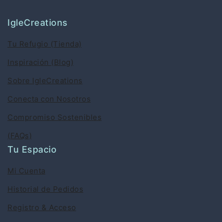
IgleCreations
Tu Refugio (Tienda)
Inspiración (Blog)
Sobre IgleCreations
Conecta con Nosotros
Compromiso Sostenibles
(FAQs)
Tu Espacio
Mi Cuenta
Historial de Pedidos
Registro & Acceso