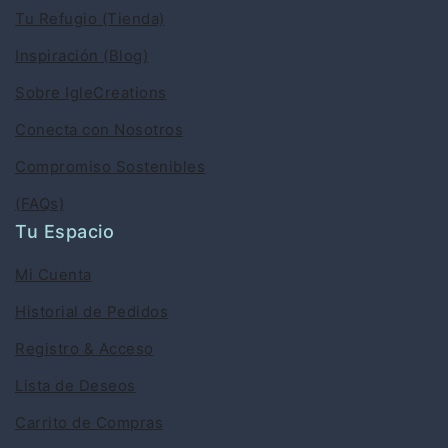
Tu Refugio (Tienda)
Inspiración (Blog)
Sobre IgleCreations
Conecta con Nosotros
Compromiso Sostenibles
(FAQs)
Tu Espacio
Mi Cuenta
Historial de Pedidos
Registro & Acceso
Lista de Deseos
Carrito de Compras