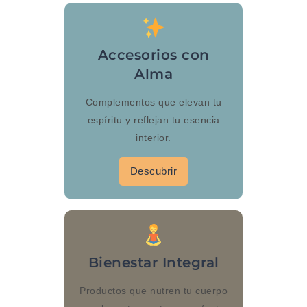
Accesorios con
Alma
Complementos que elevan tu
espíritu y reflejan tu esencia
interior.
Descubrir
Bienestar Integral
Productos que nutren tu cuerpo