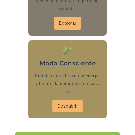
y calman tu mente en perfecta
sintonía.
Explorar
Moda Consciente
Prendas que abrazan tu cuerpo
y honran la naturaleza en cada
hilo.
Descubrir