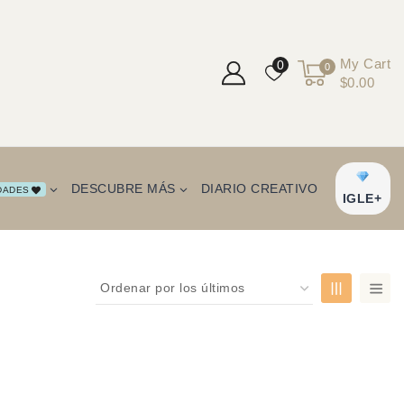
My Cart
0
0
$0.00
DESCUBRE MÁS
DIARIO CREATIVO
DADES
IGLE+