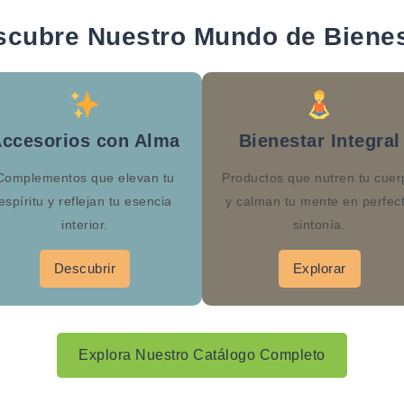
scubre Nuestro Mundo de Bienes
ccesorios con Alma
Bienestar Integral
Complementos que elevan tu
Productos que nutren tu cuer
espíritu y reflejan tu esencia
y calman tu mente en perfec
interior.
sintonía.
Descubrir
Explorar
Explora Nuestro Catálogo Completo