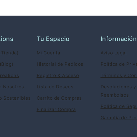
tions
Tu Espacio
Información
(Tienda)
Mi Cuenta
Aviso Legal
(Blog)
Historial de Pedidos
Política de Priv
reations
Registro & Acceso
Términos y Con
n Nosotros
Lista de Deseos
Devoluciones y
Reembolsos
 Sostenibles
Carrito de Compras
Política de Seg
Finalizar Compra
Garantía de Pr