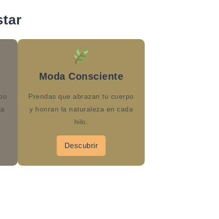
tar
Moda Consciente
po
Prendas que abrazan tu cuerpo
ta
y honran la naturaleza en cada
hilo.
Descubrir