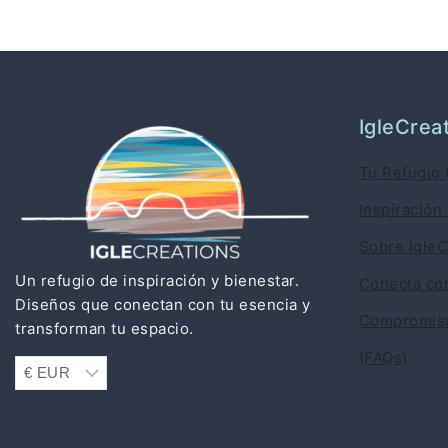
IgleCrea
Tu Refugio 
Inspiración 
Sobre IgleC
Un refugio de inspiración y bienestar.
Conecta co
Diseños que conectan con tu esencia y
Compromiso
transforman tu espacio.
(FAQs)