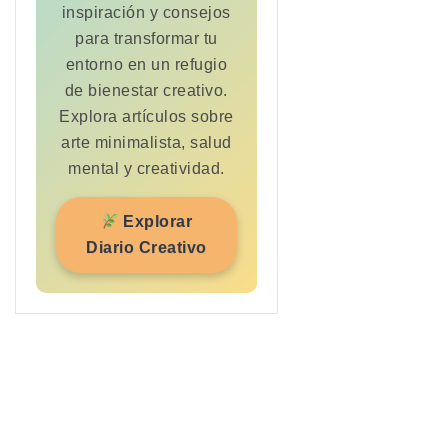
inspiración y consejos
para transformar tu
entorno en un refugio
de bienestar creativo.
Explora artículos sobre
arte minimalista, salud
mental y creatividad
.
Explorar
Diario Creativo