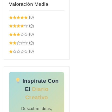
Valoración Media
(0)
(0)
(0)
(0)
(0)
Inspírate Con
El
Diario
Creativo
Descubre ideas,