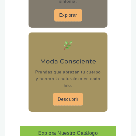
sintonía.
Explorar
Moda Consciente
Prendas que abrazan tu cuerpo
y honran la naturaleza en cada
hilo.
Descubrir
Explora Nuestro Catálogo