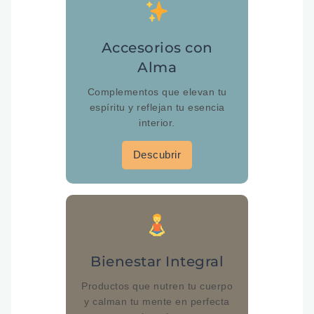
Accesorios con
Alma
Complementos que elevan tu
espíritu y reflejan tu esencia
interior.
Descubrir
Bienestar Integral
Productos que nutren tu cuerpo
y calman tu mente en perfecta