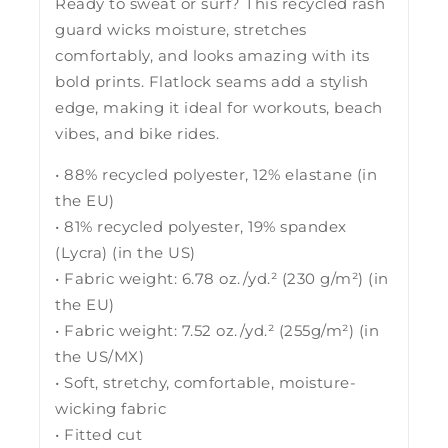
Ready to sweat or surf? This recycled rash
guard wicks moisture, stretches
comfortably, and looks amazing with its
bold prints. Flatlock seams add a stylish
edge, making it ideal for workouts, beach
vibes, and bike rides.
• 88% recycled polyester, 12% elastane (in
the EU)
• 81% recycled polyester, 19% spandex
(Lycra) (in the US)
• Fabric weight: 6.78 oz./yd.² (230 g/m²) (in
the EU)
• Fabric weight: 7.52 oz./yd.² (255g/m²) (in
the US/MX)
• Soft, stretchy, comfortable, moisture-
wicking fabric
• Fitted cut