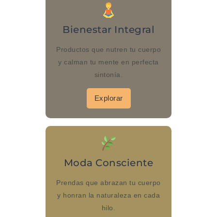
Bienestar Integral
Productos que nutren tu cuerpo
y calman tu mente en perfecta
sintonía.
Explorar
Moda Consciente
Prendas que abrazan tu cuerpo
y honran la naturaleza en cada
hilo.