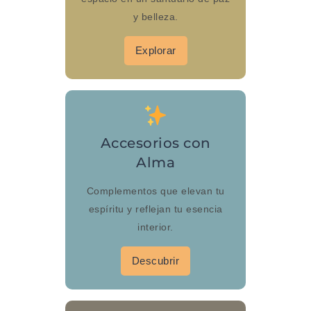
y belleza.
Explorar
Accesorios con
Alma
Complementos que elevan tu
espíritu y reflejan tu esencia
interior.
Descubrir