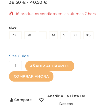
38,50
€
-
40,50
€
16 productos vendidos en las últimas 7 horas
¡Se vende rápido! Más de 14 personas tienen
size
en su carrito.
2XL
3XL
L
M
S
XL
XS
Size Guide
AÑADIR AL CARRITO
COMPRAR AHORA
Añadir A La Lista De
Compare
Deseos