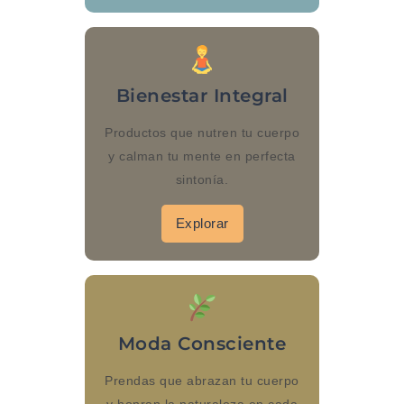
Bienestar Integral
Productos que nutren tu cuerpo
y calman tu mente en perfecta
sintonía.
Explorar
Moda Consciente
Prendas que abrazan tu cuerpo