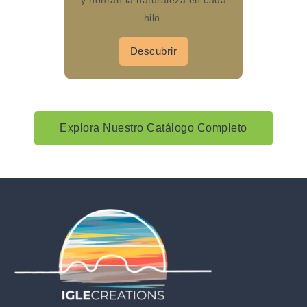
y honran la naturaleza en cada
hilo.
Descubrir
Explora Nuestro Catálogo Completo