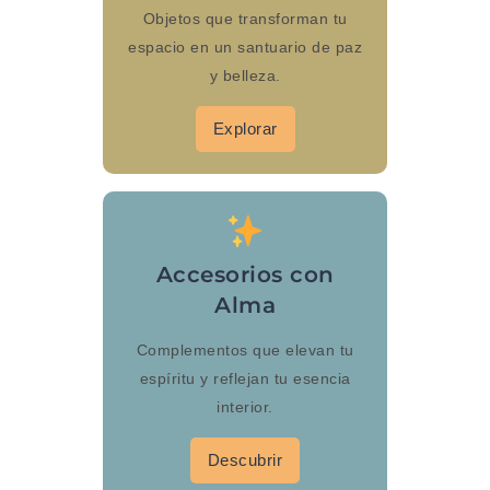
Objetos que transforman tu
espacio en un santuario de paz
y belleza.
Explorar
Accesorios con
Alma
Complementos que elevan tu
espíritu y reflejan tu esencia
interior.
Descubrir