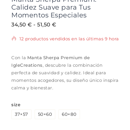
Calidez Suave para Tus
Momentos Especiales
34,50
€
-
51,50
€
12 productos vendidos en las últimas 9 horas
¡Se vende rápido! Más de 13 personas tienen
en su carrito.
Con la
Manta Sherpa Premium de
IgleCreations
, descubre la combinación
perfecta de suavidad y calidez. Ideal para
momentos acogedores, su diseño único inspira
calma y bienestar.
size
37×57
50×60
60×80