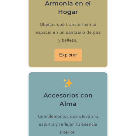
Armonía en el
Hogar
Objetos que transforman tu
espacio en un santuario de paz
y belleza.
Explorar
Accesorios con
Alma
Complementos que elevan tu
espíritu y reflejan tu esencia
interior.