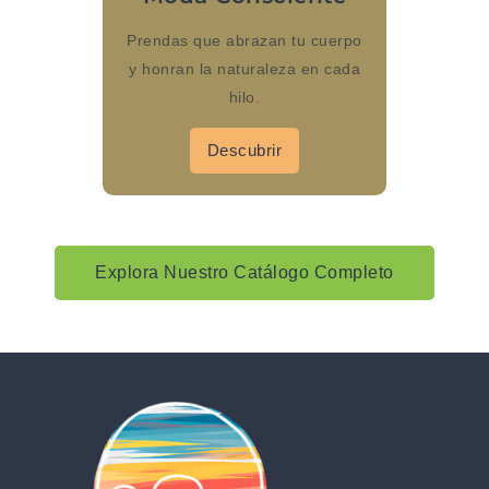
Prendas que abrazan tu cuerpo
y honran la naturaleza en cada
hilo.
Descubrir
Explora Nuestro Catálogo Completo