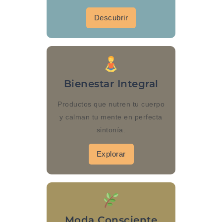
Descubrir
Bienestar Integral
Productos que nutren tu cuerpo
y calman tu mente en perfecta
sintonía.
Explorar
Moda Consciente