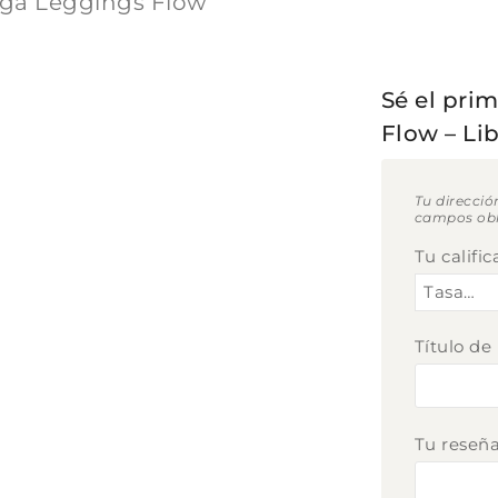
Yoga Leggings Flow
Sé el prim
Flow – Li
Tu direcció
campos obl
Tu califi
Título de
Tu reseñ