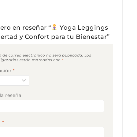
ero en reseñar “
Yoga Leggings
bertad y Confort para tu Bienestar”
n de correo electrónico no será publicada.
Los
igatorios están marcados con
*
cación
*
 la reseña
a
*