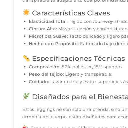
transpirable se adapta a tu cuerpo, brindando s
Características Claves
Elasticidad Total:
Tejido con
four-way stret
Cintura Alta:
Mayor sujeción y confort durant
Microfibra Suave:
Tacto delicado y ligero par
Hecho con Propósito:
Fabricado bajo deman
Especificaciones Técnicas
Composición:
82% poliéster, 18% spandex.
Peso del tejido:
Ligero y transpirable.
Cuidado:
Lavar en frío y evitar superficies á
Diseñados para el Bienest
Estos leggings no son solo una prenda, sino una
armonía del cuerpo, están diseñados para aco