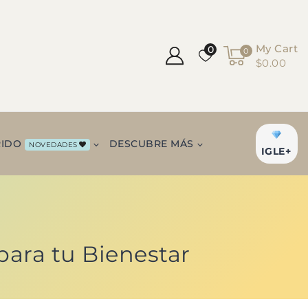
My Cart
0
0
$0.00
RIDO
DESCUBRE MÁS
NOVEDADES
IGLE+
para tu Bienestar