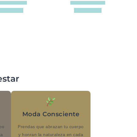
star
l
Moda Consciente
po
Prendas que abrazan tu cuerpo
ta
y honran la naturaleza en cada