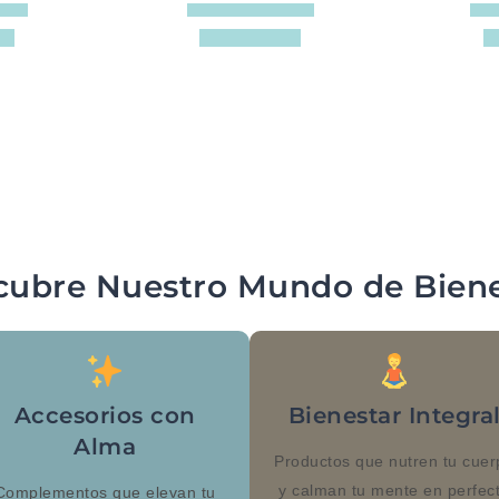
cubre Nuestro Mundo de Biene
Accesorios con
Bienestar Integra
Alma
Productos que nutren tu cuer
y calman tu mente en perfec
Complementos que elevan tu