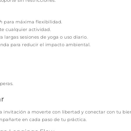
oporte sin restricciones.
ch
para máxima flexibilidad.
e cualquier actividad.
a largas sesiones de yoga o uso diario.
da para reducir el impacto ambiental.
speras.
ar
 invitación a moverte con libertad y conectar con tu biene
mpañarte en cada paso de tu práctica.