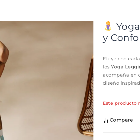
Yoga 
y Confo
Fluye con cada
los
Yoga Leggi
acompaña en ca
diseño inspirad
Este producto 
Compare