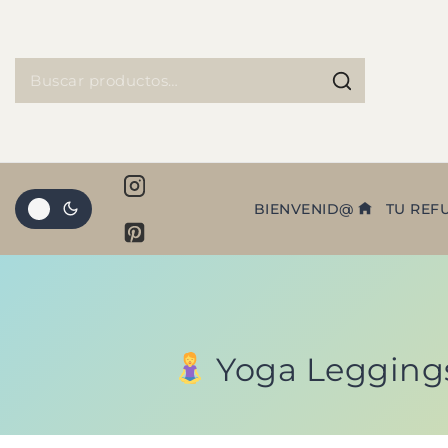
BIENVENID@
TU REF
Yoga Leggings 