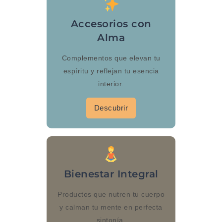
Accesorios con
Alma
Complementos que elevan tu
espíritu y reflejan tu esencia
interior.
Descubrir
Bienestar Integral
Productos que nutren tu cuerpo
y calman tu mente en perfecta
sintonía.