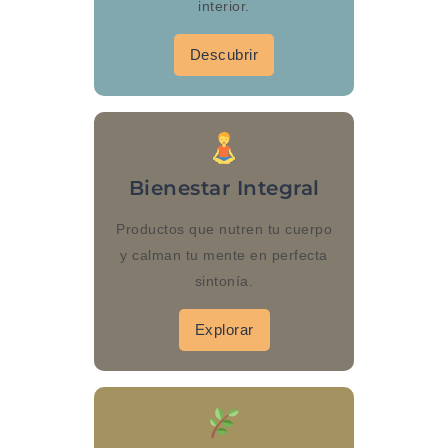
interior.
Descubrir
Bienestar Integral
Productos que nutren tu cuerpo
y calman tu mente en perfecta
sintonía.
Explorar