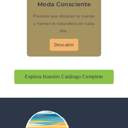
Moda Consciente
Prendas que abrazan tu cuerpo
y honran la naturaleza en cada
hilo.
Descubrir
Explora Nuestro Catálogo Completo