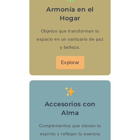
Armonía en el
Hogar
Objetos que transforman tu
espacio en un santuario de paz
y belleza.
Explorar
Accesorios con
Alma
Complementos que elevan tu
espíritu y reflejan tu esencia