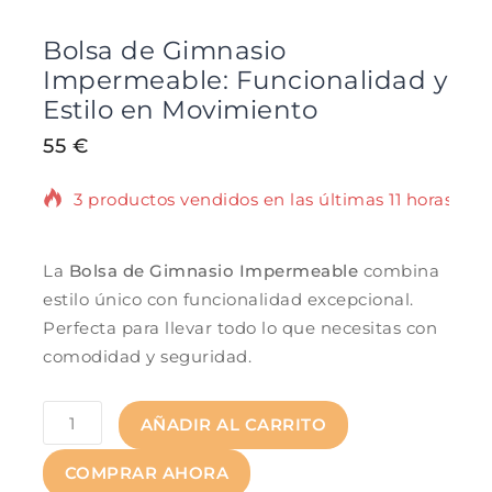
Bolsa de Gimnasio
Impermeable: Funcionalidad y
Estilo en Movimiento
55
€
3 productos vendidos en las últimas 11 horas
¡Se vende rápido! Más de 16 personas
tienen en su carrito.
La
Bolsa de Gimnasio Impermeable
combina
estilo único con funcionalidad excepcional.
Perfecta para llevar todo lo que necesitas con
comodidad y seguridad.
AÑADIR AL CARRITO
COMPRAR AHORA