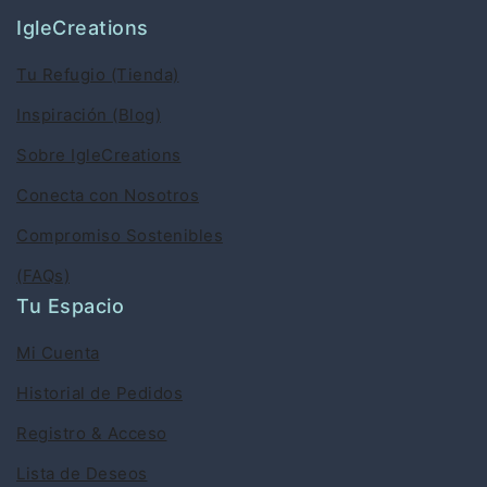
IgleCreations
Tu Refugio (Tienda)
Inspiración (Blog)
Sobre IgleCreations
Conecta con Nosotros
Compromiso Sostenibles
(FAQs)
Tu Espacio
Mi Cuenta
Historial de Pedidos
Registro & Acceso
Lista de Deseos