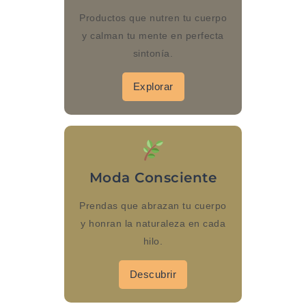
Productos que nutren tu cuerpo
y calman tu mente en perfecta
sintonía.
Explorar
Moda Consciente
Prendas que abrazan tu cuerpo
y honran la naturaleza en cada
hilo.
Descubrir