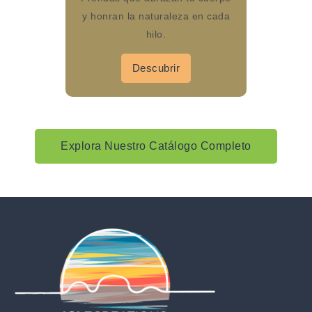
y honran la naturaleza en cada
hilo.
Descubrir
Explora Nuestro Catálogo Completo