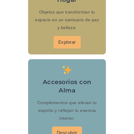
Objetos que transforman tu
espacio en un santuario de paz
y belleza.
Explorar
Accesorios con
Alma
Complementos que elevan tu
espíritu y reflejan tu esencia
interior.
Descubrir