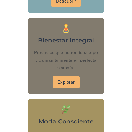
Descubrir
Bienestar Integral
Productos que nutren tu cuerpo
y calman tu mente en perfecta
sintonía.
Explorar
Moda Consciente