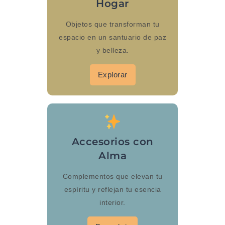
Hogar
Objetos que transforman tu
espacio en un santuario de paz
y belleza.
Explorar
Accesorios con
Alma
Complementos que elevan tu
espíritu y reflejan tu esencia
interior.