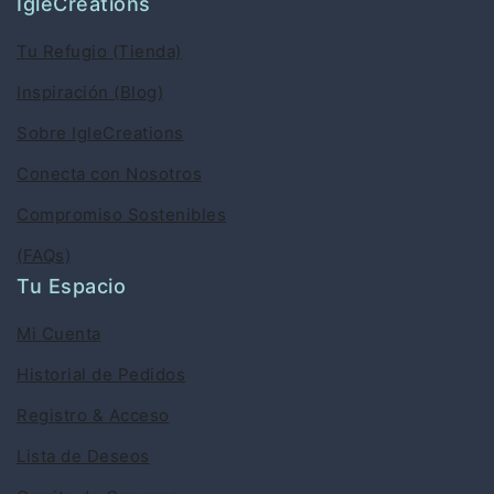
IgleCreations
Tu Refugio (Tienda)
Inspiración (Blog)
Sobre IgleCreations
Conecta con Nosotros
Compromiso Sostenibles
(FAQs)
Tu Espacio
Mi Cuenta
Historial de Pedidos
Registro & Acceso
Lista de Deseos