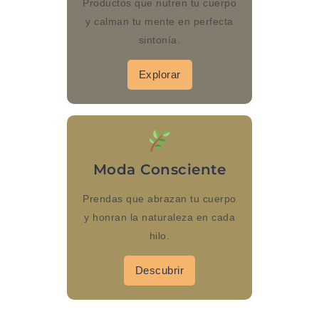
Productos que nutren tu cuerpo
y calman tu mente en perfecta
sintonía.
Explorar
Moda Consciente
Prendas que abrazan tu cuerpo
y honran la naturaleza en cada
hilo.
Descubrir