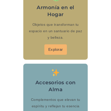
Armonía en el
Hogar
Objetos que transforman tu
espacio en un santuario de paz
y belleza.
Explorar
Accesorios con
Alma
Complementos que elevan tu
espíritu y reflejan tu esencia