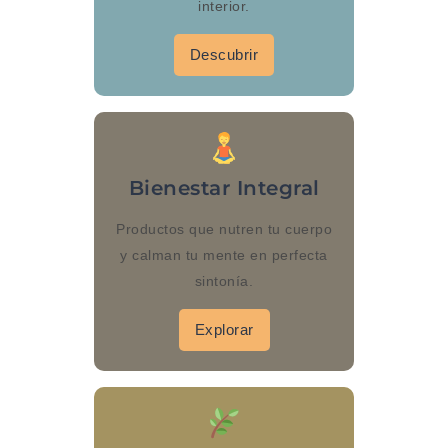
interior.
Descubrir
Bienestar Integral
Productos que nutren tu cuerpo
y calman tu mente en perfecta
sintonía.
Explorar