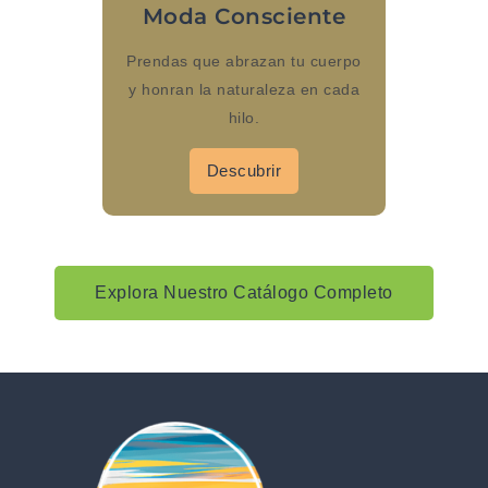
Moda Consciente
Prendas que abrazan tu cuerpo
y honran la naturaleza en cada
hilo.
Descubrir
Explora Nuestro Catálogo Completo