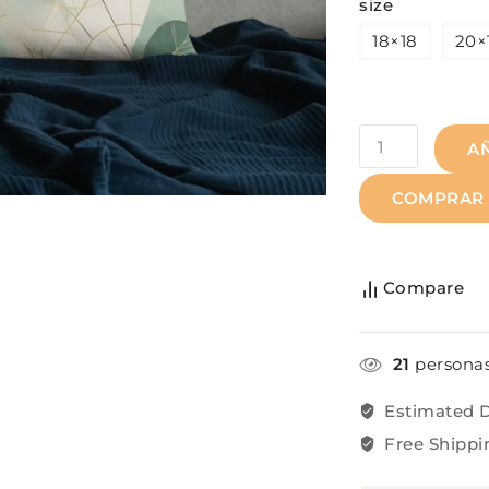
size
18×18
20×
A
COMPRAR
Compare
21
personas
Estimated D
Free Shippi