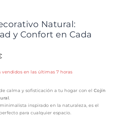
ecorativo Natural:
ad y Confort en Cada
o
€
 vendidos en las últimas 7 horas
ápido! Más de 11 personas tienen en su carrito.
de calma y sofisticación a tu hogar con el
Cojín
ural
.
inimalista inspirado en la naturaleza, es el
rfecto para cualquier espacio.