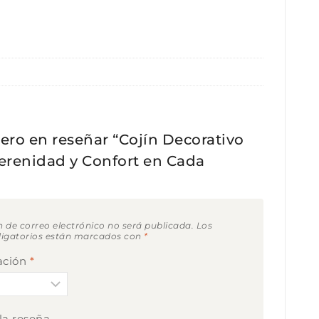
mero en reseñar “Cojín Decorativo
Serenidad y Confort en Cada
n de correo electrónico no será publicada.
Los
igatorios están marcados con
*
cación
*
 la reseña