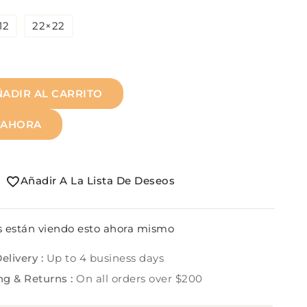
12
22×22
ÑADIR AL CARRITO
 AHORA
Añadir A La Lista De Deseos
 están viendo esto ahora mismo
elivery :
Up to 4 business days
ng & Returns :
On all orders over $200