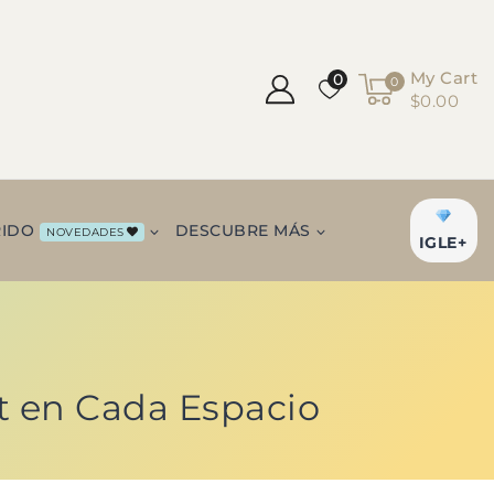
My Cart
0
0
$0.00
RIDO
DESCUBRE MÁS
NOVEDADES
IGLE+
rt en Cada Espacio