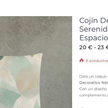
Cojín D
Serenid
Espaci
20
€
-
23
6 productos
¡Se vende r
Dale un toque 
Decorativo Nat
Con un diseño m
complemento pe