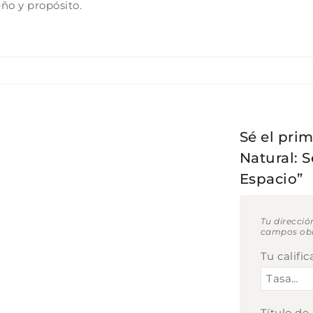
ño y propósito.
Sé el pri
Natural: 
Espacio”
Tu direcció
campos obl
Tu califi
Título de