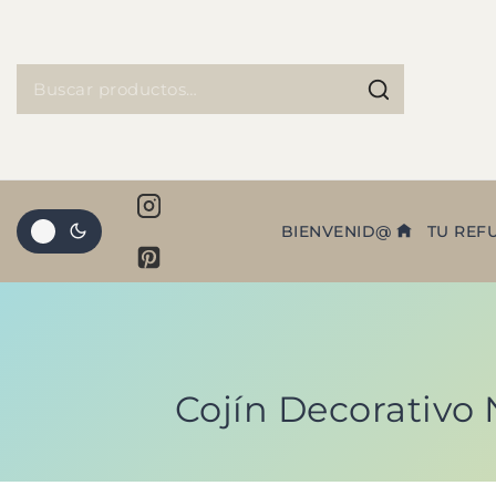
BIENVENID@
TU REF
Cojín Decorativo 