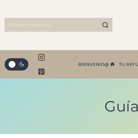
BIENVENID@
TU REF
Guía