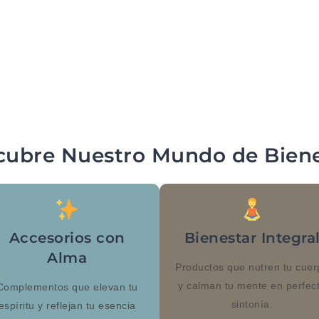
cubre Nuestro Mundo de Biene
Accesorios con
Bienestar Integra
Alma
Productos que nutren tu cuer
y calman tu mente en perfec
Complementos que elevan tu
sintonía.
espíritu y reflejan tu esencia