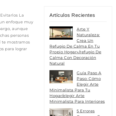
Artículos Recientes
Evitarlos La
n un enfoque muy
mbargo, aunque
Arte Y
Naturaleza:
uchas personas
Crea Un
uí te mostramos
Refugio De Calma En Tu
os para lograr
Propio Hogar»/refugio De
Calma Con Decoración
Natural
Guía Paso A
Paso: Cómo
Elegir Arte
Minimalista Para Tu
Hogar/elegir Arte
Minimalista Para Interiores
5 Errores