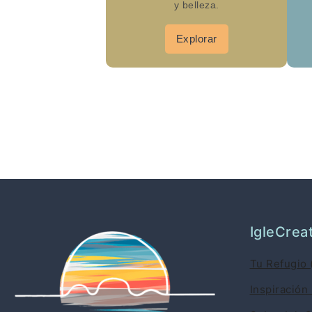
y belleza.
Explorar
IgleCrea
Tu Refugio 
Inspiración 