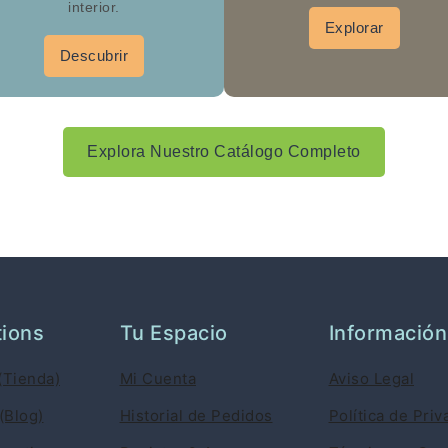
interior.
Explorar
Descubrir
Explora Nuestro Catálogo Completo
tions
Tu Espacio
Información
(Tienda)
Mi Cuenta
Aviso Legal
(Blog)
Historial de Pedidos
Política de Priv