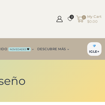
My Cart
0
0
$0.00
RIDO
DESCUBRE MÁS
NOVEDADES
IGLE+
iseño