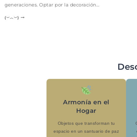
generaciones. Optar por la decoración…
(︶︿︶)
Des
Armonía en el
Hogar
Objetos que transforman tu
espacio en un santuario de paz