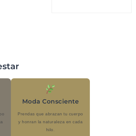
star
l
Moda Consciente
po
Prendas que abrazan tu cuerpo
ta
y honran la naturaleza en cada
hilo.