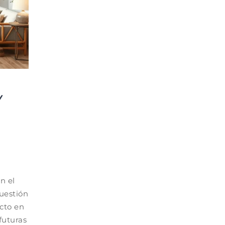
Y
n el
uestión
cto en
futuras