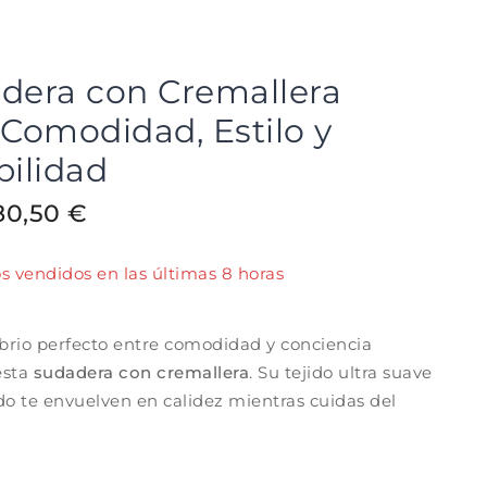
dera con Cremallera
 Comodidad, Estilo y
bilidad
80,50
€
s vendidos en las últimas 8 horas
ápido! Más de 14 personas tienen en su carrito.
librio perfecto entre comodidad y conciencia
esta
sudadera con cremallera
. Su tejido ultra suave
do te envuelven en calidez mientras cuidas del