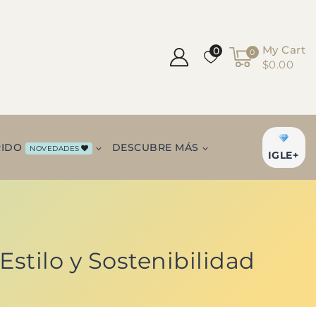
My Cart
0
0
$0.00
RIDO
DESCUBRE MÁS
NOVEDADES
IGLE+
stilo y Sostenibilidad