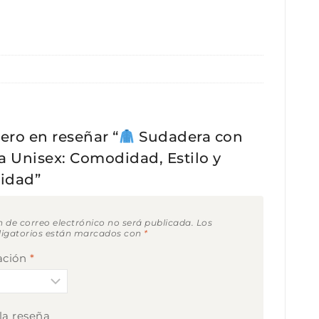
ero en reseñar “
Sudadera con
a Unisex: Comodidad, Estilo y
lidad”
n de correo electrónico no será publicada.
Los
igatorios están marcados con
*
cación
*
 la reseña