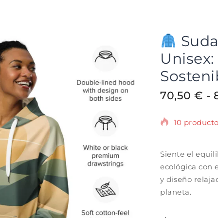
Suda
Unisex:
Sosteni
70,50
€
-
10 producto
¡Se vende r
Siente el equi
ecológica con 
y diseño relaja
planeta.