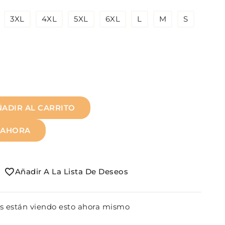
3XL
4XL
5XL
6XL
L
M
S
ÑADIR AL CARRITO
 AHORA
Añadir A La Lista De Deseos
s están viendo esto ahora mismo