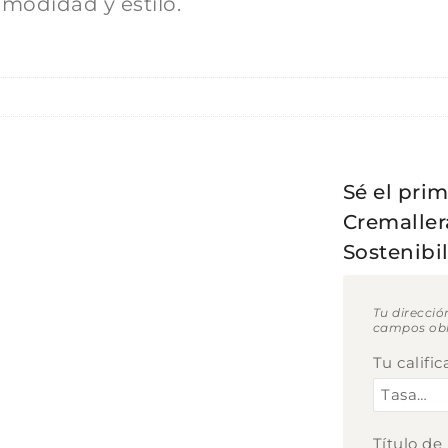
modidad y estilo.
Sé el prim
Cremaller
Sostenibi
Tu direcció
campos obl
Tu califi
Título de