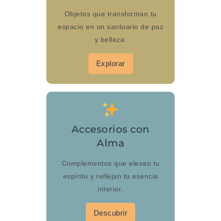
Objetos que transforman tu
espacio en un santuario de paz
y belleza.
Explorar
Accesorios con
Alma
Complementos que elevan tu
espíritu y reflejan tu esencia
interior.
Descubrir