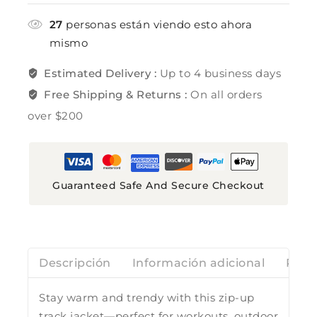
27
personas están viendo esto ahora
mismo
Estimated Delivery :
Up to 4 business days
Free Shipping & Returns :
On all orders
over $200
Guaranteed Safe And Secure Checkout
Descripción
Información adicional
Rese
Stay warm and trendy with this zip-up
track jacket—perfect for workouts, outdoor