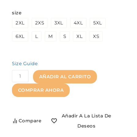
¡Se vende rápido! Más de 9 personas tienen
size
en su carrito.
2XL
2XS
3XL
4XL
5XL
6XL
L
M
S
XL
XS
Size Guide
AÑADIR AL CARRITO
COMPRAR AHORA
Añadir A La Lista De
Compare
Deseos