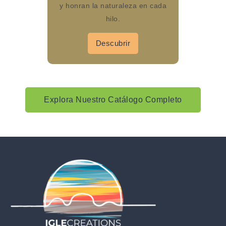
y honran la naturaleza en cada
hilo.
Descubrir
Explora Nuestro Catálogo Completo